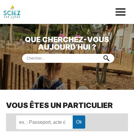
Mairie de Sci
QUE CHERCHEZ-VOUS
ACCUEIL
AUJOURD’HUI ?
VOTRE
MAIRIE
VIE
PRATIQUE
DÉMARCHES &
SERVICES
PORT
DE
PLAISANCE
VOUS ÊTES UN PARTICULIER
MUSÉE
DE
PRÉHISTOIRE
ET
GÉOLOGIE