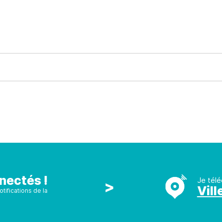
nectés !
Je télé
>
Vill
tifications de la