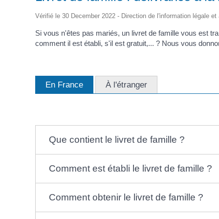
d'Identité /
Casse-
Contact
Les Adjoints
Proclamation Grands
Passeport
Conseil M
croûte
Électeurs
Les conseillers
Vérifié le 30 December 2022 - Direction de l'information légale et
Jeunes
Affaires Générales
Compte rendu
Service Elections
Ordre du jour
Si vous n'êtes pas mariés, un livret de famille vous est t
Affaires Funéraires
Proclamation grands
comment il est établi, s'il est gratuit,... ? Nous vous donno
Etrangers
électeurs
Frontaliers
En France
À l'étranger
Que contient le livret de famille ?
Comment est établi le livret de famille ?
Comment obtenir le livret de famille ?