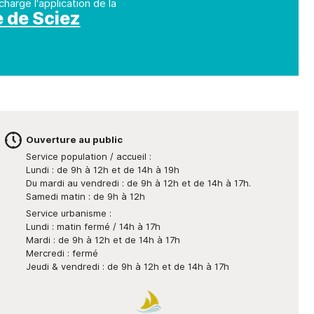
scolaires
charge l'application de la
Opération " Je navigue, je
Permanences expert
Associations
Le Guide des
nt
Qualité de 
e de Sciez
trie"
comptable
Restauration
Associations
Covoitur
scolaire
Numéros d’urgence
Liste des
Déchetter
Périscolaire
associations
Bus France Services
Accueil de Loisir
Antenne de Justice et du
Droit en Chablais
Les petits de 0 à
4 ans
de
Ouverture au public
Service population / accueil :
Lundi : de 9h à 12h et de 14h à 19h
Du mardi au vendredi : de 9h à 12h et de 14h à 17h.
Samedi matin : de 9h à 12h
Service urbanisme :
Lundi : matin fermé / 14h à 17h
Mardi : de 9h à 12h et de 14h à 17h
Mercredi : fermé
Jeudi & vendredi : de 9h à 12h et de 14h à 17h