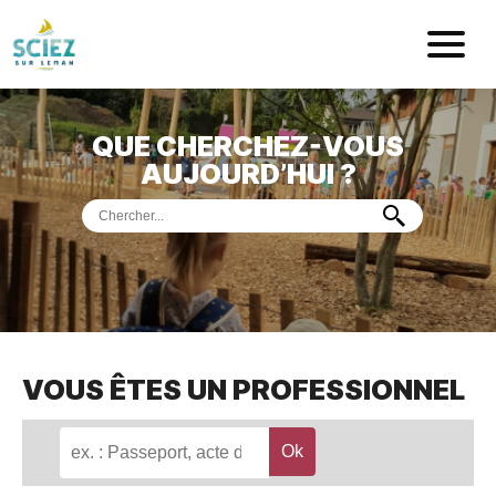
Mairie de Sci
QUE CHERCHEZ-VOUS
ACCUEIL
AUJOURD’HUI ?
VOTRE
MAIRIE
VIE
PRATIQUE
DÉMARCHES &
SERVICES
PORT
DE
PLAISANCE
VOUS ÊTES UN PROFESSIONNEL
MUSÉE
DE
PRÉHISTOIRE
ET
GÉOLOGIE