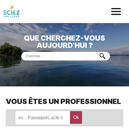
Mairie de Sci
QUE CHERCHEZ-VOUS
ACCUEIL
AUJOURD’HUI ?
VOTRE
MAIRIE
VIE
PRATIQUE
DÉMARCHES &
SERVICES
PORT
DE
PLAISANCE
VOUS ÊTES UN PROFESSIONNEL
MUSÉE
DE
PRÉHISTOIRE
ET
GÉOLOGIE