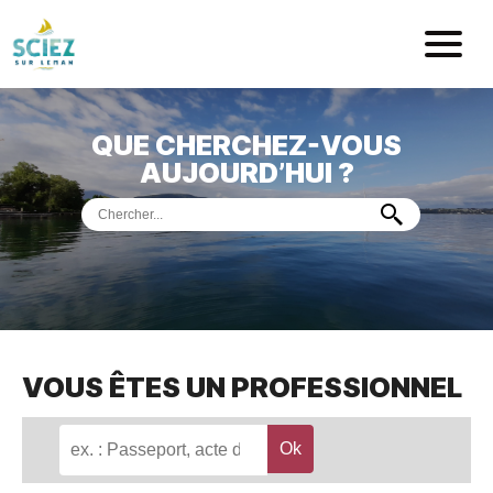
Mairie de Sci
QUE CHERCHEZ-VOUS
ACCUEIL
AUJOURD’HUI ?
VOTRE
MAIRIE
VIE
PRATIQUE
DÉMARCHES &
SERVICES
PORT
DE
PLAISANCE
VOUS ÊTES UN PROFESSIONNEL
MUSÉE
DE
PRÉHISTOIRE
ET
GÉOLOGIE