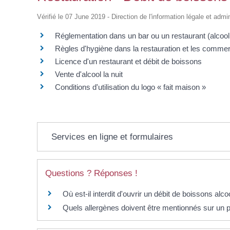
d'Identité /
Casse-
Contact
Les Adjoints
Proclamation Grands
Passeport
Conseil M
croûte
Électeurs
Les conseillers
Vérifié le 07 June 2019 - Direction de l'information légale et admi
Jeunes
Affaires Générales
Compte rendu
Service Elections
Ordre du jour
Réglementation dans un bar ou un restaurant (alcool,
Affaires Funéraires
Proclamation grands
Règles d'hygiène dans la restauration et les comme
Etrangers
électeurs
Frontaliers
Licence d'un restaurant et débit de boissons
Vente d'alcool la nuit
Conditions d'utilisation du logo « fait maison »
Services en ligne et formulaires
Questions ? Réponses !
Où est-il interdit d'ouvrir un débit de boissons alco
Quels allergènes doivent être mentionnés sur un p