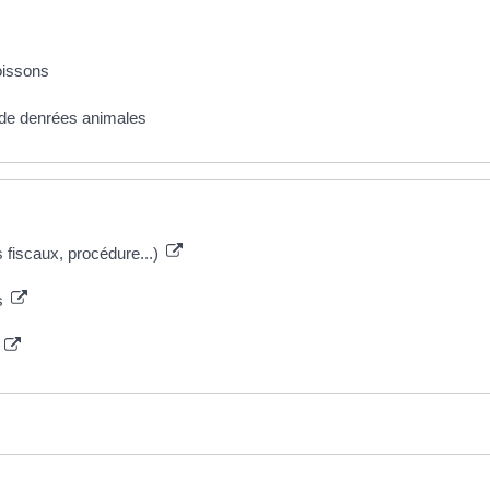
oissons
n de denrées animales
s fiscaux, procédure...)
rs
s