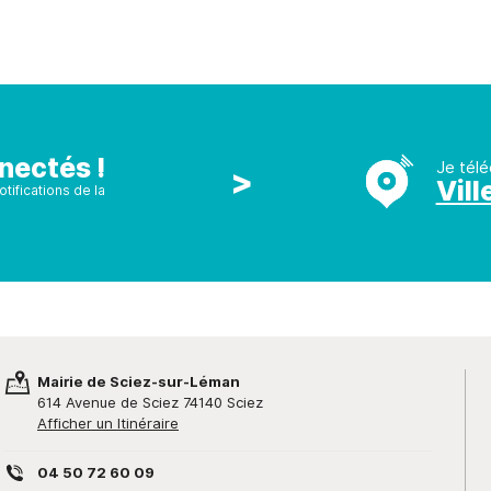
nectés !
Je télé
>
Vill
tifications de la
Mairie de Sciez-sur-Léman
614 Avenue de Sciez 74140 Sciez
Afficher un Itinéraire
04 50 72 60 09