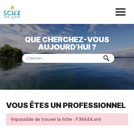
Mairie de Sci
QUE CHERCHEZ-VOUS
ACCUEIL
AUJOURD’HUI ?
VOTRE
MAIRIE
VIE
PRATIQUE
DÉMARCHES &
SERVICES
PORT
DE
PLAISANCE
VOUS ÊTES UN PROFESSIONNEL
MUSÉE
DE
PRÉHISTOIRE
ET
GÉOLOGIE
Impossible de trouver la fiche : F36444.xml