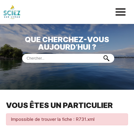
Mairie de Sci
QUE CHERCHEZ-VOUS
ACCUEIL
AUJOURD’HUI ?
VOTRE
MAIRIE
VIE
PRATIQUE
DÉMARCHES &
SERVICES
PORT
DE
PLAISANCE
VOUS ÊTES UN PARTICULIER
MUSÉE
DE
PRÉHISTOIRE
ET
GÉOLOGIE
Impossible de trouver la fiche : R731.xml