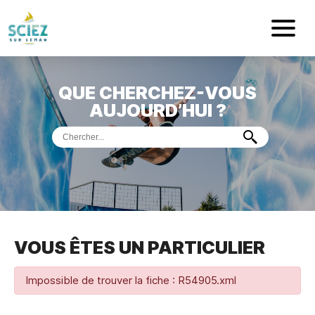
Mairie de Sci
QUE CHERCHEZ-VOUS
ACCUEIL
AUJOURD’HUI ?
VOTRE
MAIRIE
VIE
PRATIQUE
DÉMARCHES &
SERVICES
PORT
DE
PLAISANCE
VOUS ÊTES UN PARTICULIER
MUSÉE
DE
PRÉHISTOIRE
ET
GÉOLOGIE
Impossible de trouver la fiche : R54905.xml