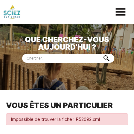
Mairie de Sci
QUE CHERCHEZ-VOUS
ACCUEIL
AUJOURD’HUI ?
VOTRE
MAIRIE
VIE
PRATIQUE
DÉMARCHES &
SERVICES
PORT
DE
PLAISANCE
VOUS ÊTES UN PARTICULIER
MUSÉE
DE
PRÉHISTOIRE
ET
GÉOLOGIE
Impossible de trouver la fiche : R52092.xml