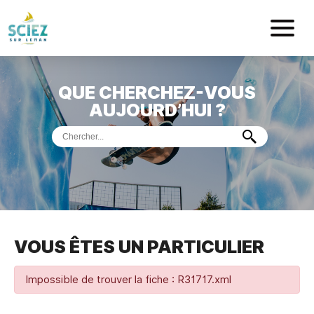
Mairie de Sci
QUE CHERCHEZ-VOUS
ACCUEIL
AUJOURD’HUI ?
VOTRE
MAIRIE
VIE
PRATIQUE
DÉMARCHES &
SERVICES
PORT
DE
PLAISANCE
VOUS ÊTES UN PARTICULIER
MUSÉE
DE
PRÉHISTOIRE
ET
GÉOLOGIE
Impossible de trouver la fiche : R31717.xml