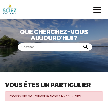
Mairie de Sci
QUE CHERCHEZ-VOUS
ACCUEIL
AUJOURD’HUI ?
VOTRE
MAIRIE
VIE
PRATIQUE
DÉMARCHES &
SERVICES
PORT
DE
PLAISANCE
VOUS ÊTES UN PARTICULIER
MUSÉE
DE
PRÉHISTOIRE
ET
GÉOLOGIE
Impossible de trouver la fiche : R24436.xml