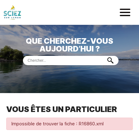
Mairie de Sci
QUE CHERCHEZ-VOUS
ACCUEIL
AUJOURD’HUI ?
VOTRE
MAIRIE
VIE
PRATIQUE
DÉMARCHES &
SERVICES
PORT
DE
PLAISANCE
VOUS ÊTES UN PARTICULIER
MUSÉE
DE
PRÉHISTOIRE
ET
GÉOLOGIE
Impossible de trouver la fiche : R16860.xml