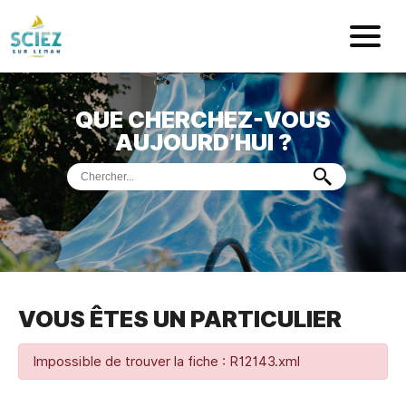
Mairie de Sci
QUE CHERCHEZ-VOUS
ACCUEIL
AUJOURD’HUI ?
VOTRE
MAIRIE
VIE
PRATIQUE
DÉMARCHES &
SERVICES
PORT
DE
PLAISANCE
VOUS ÊTES UN PARTICULIER
MUSÉE
DE
PRÉHISTOIRE
ET
GÉOLOGIE
Impossible de trouver la fiche : R12143.xml