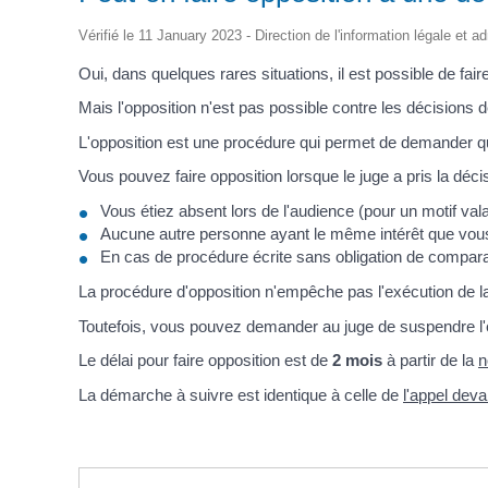
d'Identité /
Casse-
Contact
Les Adjoints
Proclamation Grands
Passeport
Conseil M
croûte
Électeurs
Les conseillers
Vérifié le 11 January 2023 - Direction de l'information légale et a
Jeunes
Affaires Générales
Compte rendu
Service Elections
Ordre du jour
Oui, dans quelques rares situations, il est possible de fair
Affaires Funéraires
Proclamation grands
Etrangers
électeurs
Mais l'opposition n'est pas possible contre les décisions d
Frontaliers
L'opposition est une procédure qui permet de demander qu'un
Vous pouvez faire opposition lorsque le juge a pris la déc
Vous étiez absent lors de l'audience (pour un motif val
Aucune autre personne ayant le même intérêt que vous d
En cas de procédure écrite sans obligation de compara
La procédure d'opposition n'empêche pas l'exécution de la
Toutefois, vous pouvez demander au juge de suspendre l'e
Le délai pour faire opposition est de
2 mois
à partir de la
n
La démarche à suivre est identique à celle de
l'appel deva