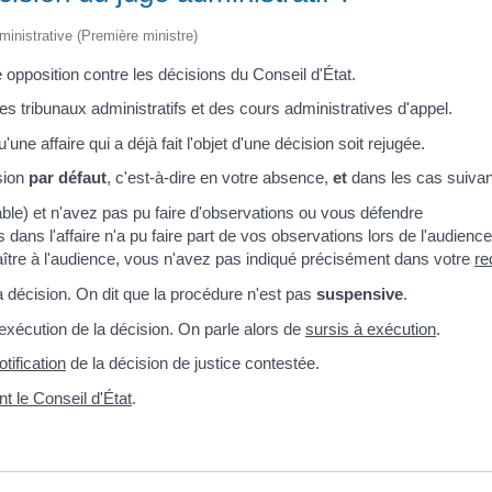
Mise à l'eau
Scolaire
Anniversaires
Fibre Optique
Communales
de
Stationneme
unicipal des
Registre d'accessibilité PMR
L'école de
Urgences
logement
dministrative (Première ministre)
Demandes
Marché
musique
Règlementation de la
social
d’autorisations
Opération
navigation sur le Lac Léman
La Chapelle
d’urbanisme
Assistante
e opposition contre les décisions du Conseil d'État.
tranquilité
de
Tarifs
sociale
Procédures en
vacances
Chavannex
Documents obligatoires à
es tribunaux administratifs et des cours administratives d'appel.
cours
Domiciliation
Règlement
bord
CCAS
sanitaire
Documents utiles
e affaire qui a déjà fait l'objet d'une décision soit rejugée.
Aide
Déclaration 
alimentaire /
perte
ision
par défaut
, c'est-à-dire en votre absence,
et
dans les cas suiva
Aide sociale
D.I.C.R.I.M
Service à la
able) et n'avez pas pu faire d'observations ou vous défendre
personne
ans l'affaire n'a pu faire part de vos observations lors de l'audience
Seniors
ître à l'audience, vous n'avez pas indiqué précisément dans votre
re
 décision. On dit que la procédure n'est pas
suspensive
.
xécution de la décision. On parle alors de
sursis à exécution
.
otification
de la décision de justice contestée.
nt le Conseil d'État
.