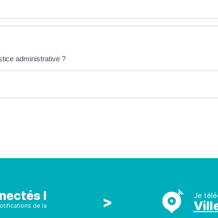
tice administrative ?
nectés !
Je télé
>
Vill
tifications de la