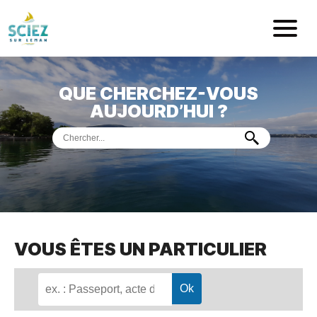
Mairie de Sci
QUE CHERCHEZ-VOUS
ACCUEIL
AUJOURD’HUI ?
VOTRE
MAIRIE
VIE
PRATIQUE
DÉMARCHES &
SERVICES
PORT
DE
PLAISANCE
VOUS ÊTES UN PARTICULIER
MUSÉE
DE
PRÉHISTOIRE
ET
GÉOLOGIE