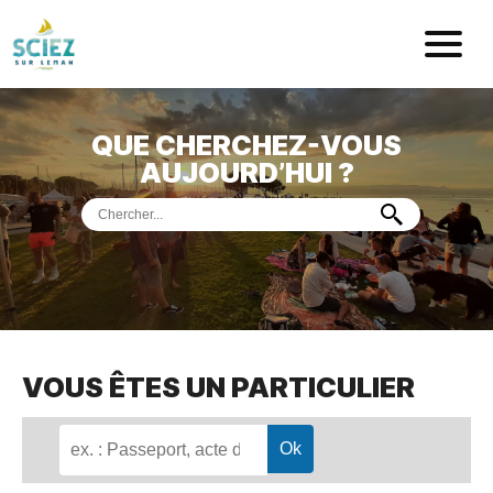
Mairie de Sci
QUE CHERCHEZ-VOUS
ACCUEIL
AUJOURD’HUI ?
VOTRE
MAIRIE
VIE
PRATIQUE
DÉMARCHES &
SERVICES
PORT
DE
PLAISANCE
VOUS ÊTES UN PARTICULIER
MUSÉE
DE
PRÉHISTOIRE
ET
GÉOLOGIE