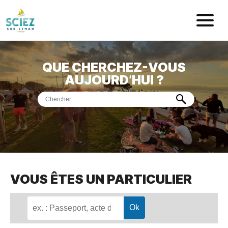
Mairie de Sci
QUE CHERCHEZ-VOUS
ACCUEIL
AUJOURD’HUI ?
VOTRE
MAIRIE
VIE
PRATIQUE
DÉMARCHES &
SERVICES
PORT
DE
PLAISANCE
VOUS ÊTES UN PARTICULIER
MUSÉE
DE
PRÉHISTOIRE
ET
GÉOLOGIE