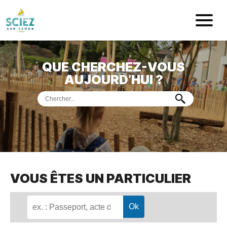
Mairie de Sci
QUE CHERCHEZ-VOUS
ACCUEIL
AUJOURD’HUI ?
VOTRE
MAIRIE
VIE
PRATIQUE
DÉMARCHES &
SERVICES
PORT
DE
PLAISANCE
VOUS ÊTES UN PARTICULIER
MUSÉE
DE
PRÉHISTOIRE
ET
GÉOLOGIE