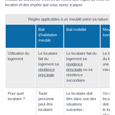
location et des impôts que vous aurez à payer.
Règles applicables à un meublé selon sa nature
Bail
Bail mobilité
Meublé
d'habitation
touris
meublé
Utilisation du
Le locataire
Le locataire fait du
Le locat
logement
fait du
logement sa
du log
logement sa
résidence
une loc
résidence
principale
ou sa
vacanc
principale
résidence
secondaire
Pour quel
Toute
Le locataire doit
Un mê
locataire ?
personne
être dans une des
locatai
peut être
situations
doit pa
locataire
suivantes :
le loge
plus de