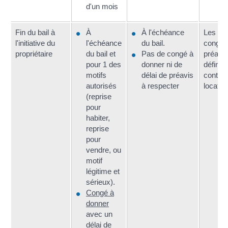
d'un mois
Fin du bail à
À
À l'échéance
Les règ
l'initiative du
l'échéance
du bail.
congé 
propriétaire
du bail et
Pas de congé à
préavis
pour 1 des
donner ni de
définir 
motifs
délai de préavis
contrat
autorisés
à respecter
locatio
(reprise
pour
habiter,
reprise
pour
vendre, ou
motif
légitime et
sérieux).
Congé à
donner
avec un
délai de