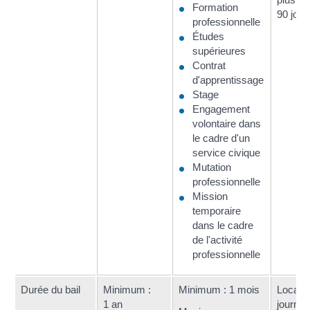
Formation
90 jour
professionnelle
Études
supérieures
Contrat
d'apprentissage
Stage
Engagement
volontaire dans
le cadre d'un
service civique
Mutation
professionnelle
Mission
temporaire
dans le cadre
de l'activité
professionnelle
Durée du bail
Minimum :
Minimum : 1 mois
Locatio
1 an
journée