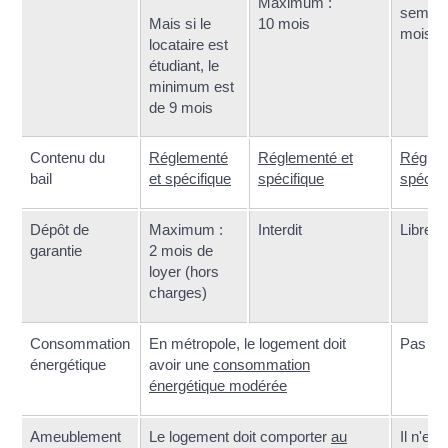
Maximum :
semain
Mais si le
10 mois
mois
locataire est
étudiant, le
minimum est
de 9 mois
Contenu du
Réglementé
Réglementé et
Réglem
bail
et spécifique
spécifique
spécifi
Dépôt de
Maximum :
Interdit
Libre
garantie
2 mois de
loyer (hors
charges)
Consommation
En métropole, le logement doit
Pas de 
énergétique
avoir une
consommation
énergétique modérée
Ameublement
Le logement doit comporter
au
Il n'exi