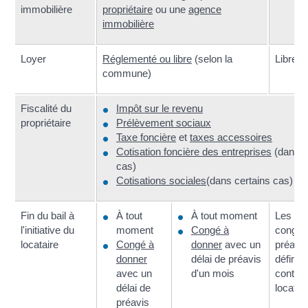
immobilière
propriétaire
ou une
agence
immobilière
Loyer
Réglementé ou libre
(selon la
Libre
commune)
Fiscalité du
Impôt sur le revenu
propriétaire
Prélèvement sociaux
Taxe foncière
et
taxes accessoires
Cotisation foncière des entreprises
(dans c
cas)
Cotisations sociales
(dans certains cas)
Fin du bail à
À tout
À tout moment
Les règ
l'initiative du
moment
Congé à
congé 
locataire
Congé à
donner
avec un
préavis
donner
délai de préavis
définir 
avec un
d'un mois
contrat
délai de
locatio
préavis