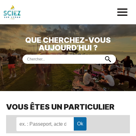
Mairie de Sci
QUE CHERCHEZ-VOUS
ACCUEIL
AUJOURD’HUI ?
VOTRE
MAIRIE
VIE
PRATIQUE
DÉMARCHES &
SERVICES
PORT
DE
PLAISANCE
VOUS ÊTES UN PARTICULIER
MUSÉE
DE
PRÉHISTOIRE
ET
GÉOLOGIE