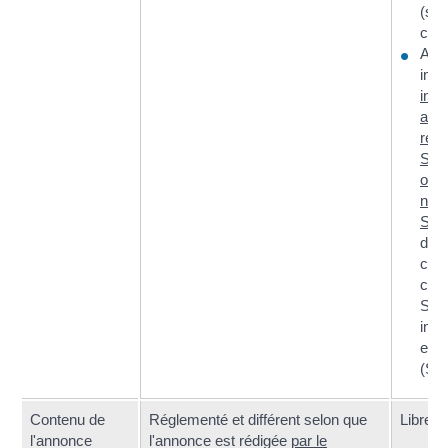
(sel
com
Aux
impô
insc
au
répe
Sirè
obte
num
SIR
dan
cert
cas,
Ser
imp
entr
(SIE
Contenu de
Réglementé et différent selon que
Libre
l'annonce
l'annonce est rédigée
par le