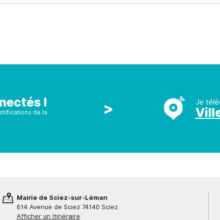
nectés !
Je télé
>
Vill
tifications de la
Mairie de Sciez-sur-Léman
614 Avenue de Sciez 74140 Sciez
Afficher un Itinéraire