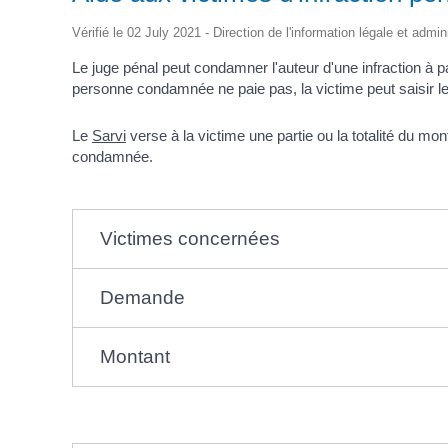
d'Identité /
Casse-
Contact
Les Adjoints
Proclamation Grands
Passeport
Conseil M
croûte
Électeurs
Les conseillers
Vérifié le 02 July 2021 - Direction de l'information légale et admin
Jeunes
Affaires Générales
Compte rendu
Service Elections
Ordre du jour
Le juge pénal peut condamner l'auteur d'une infraction à 
Affaires Funéraires
Proclamation grands
personne condamnée ne paie pas, la victime peut saisir le
Etrangers
électeurs
Frontaliers
Le
Sarvi
verse à la victime une partie ou la totalité du m
condamnée.
Victimes concernées
Demande
Montant