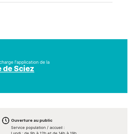
charge l'application de la
e de Sciez
Ouverture au public
Service population / accueil :
Lundi : de 9h à 12h et de 14h à 19h