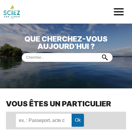
Mairie de Sci
QUE CHERCHEZ-VOUS
ACCUEIL
AUJOURD’HUI ?
VOTRE
MAIRIE
VIE
PRATIQUE
DÉMARCHES &
SERVICES
PORT
DE
PLAISANCE
VOUS ÊTES UN PARTICULIER
MUSÉE
DE
PRÉHISTOIRE
ET
GÉOLOGIE