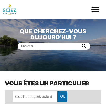
Mairie de Sci
QUE CHERCHEZ-VOUS
ACCUEIL
AUJOURD’HUI ?
VOTRE
MAIRIE
VIE
PRATIQUE
DÉMARCHES &
SERVICES
PORT
DE
PLAISANCE
VOUS ÊTES UN PARTICULIER
MUSÉE
DE
PRÉHISTOIRE
ET
GÉOLOGIE