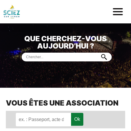
Mairie de Sci
QUE CHERCHEZ-VOUS
ACCUEIL
AUJOURD’HUI ?
VOTRE
MAIRIE
VIE
PRATIQUE
DÉMARCHES &
SERVICES
PORT
DE
PLAISANCE
VOUS ÊTES UNE ASSOCIATION
MUSÉE
DE
PRÉHISTOIRE
ET
GÉOLOGIE