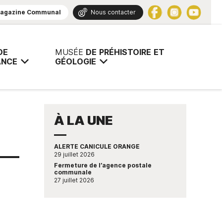
agazine Communal
Nous contacter
tratives, vie pratique
DE
MUSÉE
DE
PRÉHISTOIRE
ET
ANCE
GÉOLOGIE
À LA UNE
ALERTE CANICULE ORANGE
29 juillet 2026
Fermeture de l’agence postale
communale
É
NTERCOMMUNALITÉ
EDUCATION
ACTIVITÉS
EVÉNEMENTS
AUTRES
VIE
RECRUTEMENT
SERVICES
ENVI
27 juillet 2026
/ PETITE
DÉMARCHES/SERVICES
ASSOCIATIVE
PUBLICS
ENFANCE
/ SPORT /
onon Agglomération
Enquête estivale
La Fête Préhisto
Nos offres d'emploi
Energies 
CULTURE
Concertat
Plage
Paiement en ligne Payfip
Particuliers
e
Plan de g
Activités nautiques
Événementiel
Professionnels
Inscriptions
Domaine 