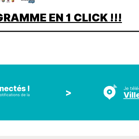
AMME EN 1 CLICK !!!
nectés !
Je télé
>
Vill
tifications de la