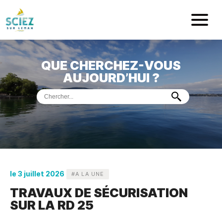
Mairie de Sci
QUE CHERCHEZ-VOUS
ACCUEIL
AUJOURD’HUI ?
VOTRE
MAIRIE
VIE
PRATIQUE
DÉMARCHES &
SERVICES
PORT
DE
PLAISANCE
le 3 juillet 2026
#A LA UNE
TRAVAUX DE SÉCURISATION
MUSÉE
DE
PRÉHISTOIRE
ET
GÉOLOGIE
SUR LA RD 25