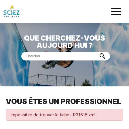
Mairie de Sci
QUE CHERCHEZ-VOUS
ACCUEIL
AUJOURD’HUI ?
VOTRE
MAIRIE
VIE
PRATIQUE
DÉMARCHES &
SERVICES
PORT
DE
PLAISANCE
VOUS ÊTES UN PROFESSIONNEL
MUSÉE
DE
PRÉHISTOIRE
ET
GÉOLOGIE
Impossible de trouver la fiche : R31615.xml