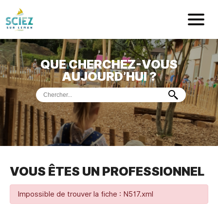
Mairie de Sci
QUE CHERCHEZ-VOUS
ACCUEIL
AUJOURD’HUI ?
VOTRE
MAIRIE
VIE
PRATIQUE
DÉMARCHES &
SERVICES
PORT
DE
PLAISANCE
VOUS ÊTES UN PROFESSIONNEL
MUSÉE
DE
PRÉHISTOIRE
ET
GÉOLOGIE
Impossible de trouver la fiche : N517.xml