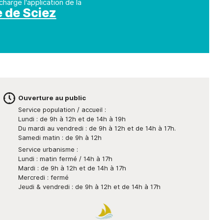
scolaires
charge l'application de la
Opération " Je navigue, je
Permanences expert
Associations
Le Guide des
nt
Qualité de 
e de Sciez
trie"
comptable
Restauration
Associations
Covoitur
scolaire
Numéros d’urgence
Liste des
Déchetter
Périscolaire
associations
Bus France Services
Accueil de Loisir
Antenne de Justice et du
Droit en Chablais
Les petits de 0 à
4 ans
de
Ouverture au public
Service population / accueil :
Lundi : de 9h à 12h et de 14h à 19h
Du mardi au vendredi : de 9h à 12h et de 14h à 17h.
Samedi matin : de 9h à 12h
Service urbanisme :
Lundi : matin fermé / 14h à 17h
Mardi : de 9h à 12h et de 14h à 17h
Mercredi : fermé
Jeudi & vendredi : de 9h à 12h et de 14h à 17h