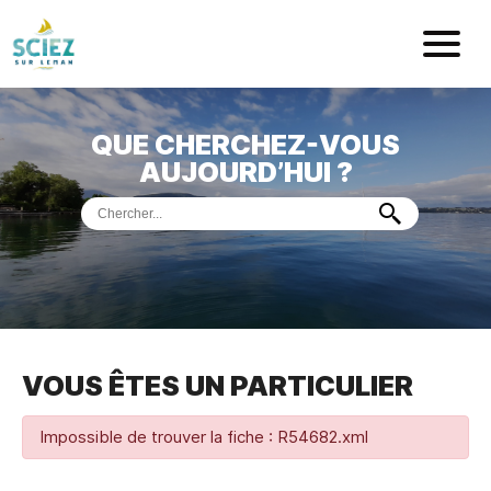
Mairie de Sci
QUE CHERCHEZ-VOUS
ACCUEIL
AUJOURD’HUI ?
VOTRE
MAIRIE
VIE
PRATIQUE
DÉMARCHES &
SERVICES
PORT
DE
PLAISANCE
VOUS ÊTES UN PARTICULIER
MUSÉE
DE
PRÉHISTOIRE
ET
GÉOLOGIE
Impossible de trouver la fiche : R54682.xml