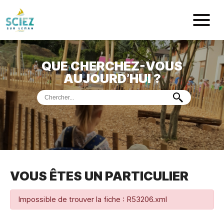
Mairie de Sci
QUE CHERCHEZ-VOUS
ACCUEIL
AUJOURD’HUI ?
VOTRE
MAIRIE
VIE
PRATIQUE
DÉMARCHES &
SERVICES
PORT
DE
PLAISANCE
VOUS ÊTES UN PARTICULIER
MUSÉE
DE
PRÉHISTOIRE
ET
GÉOLOGIE
Impossible de trouver la fiche : R53206.xml