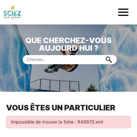
Mairie de Sci
QUE CHERCHEZ-VOUS
ACCUEIL
AUJOURD’HUI ?
VOTRE
MAIRIE
VIE
PRATIQUE
DÉMARCHES &
SERVICES
PORT
DE
PLAISANCE
VOUS ÊTES UN PARTICULIER
MUSÉE
DE
PRÉHISTOIRE
ET
GÉOLOGIE
Impossible de trouver la fiche : R49970.xml