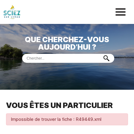
Mairie de Sci
QUE CHERCHEZ-VOUS
ACCUEIL
AUJOURD’HUI ?
VOTRE
MAIRIE
VIE
PRATIQUE
DÉMARCHES &
SERVICES
PORT
DE
PLAISANCE
VOUS ÊTES UN PARTICULIER
MUSÉE
DE
PRÉHISTOIRE
ET
GÉOLOGIE
Impossible de trouver la fiche : R49449.xml