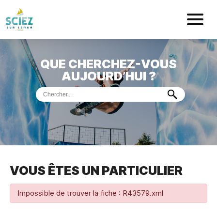
Mairie de Sci
QUE CHERCHEZ-VOUS
ACCUEIL
AUJOURD’HUI ?
VOTRE
MAIRIE
VIE
PRATIQUE
DÉMARCHES &
SERVICES
PORT
DE
PLAISANCE
VOUS ÊTES UN PARTICULIER
MUSÉE
DE
PRÉHISTOIRE
ET
GÉOLOGIE
Impossible de trouver la fiche : R43579.xml