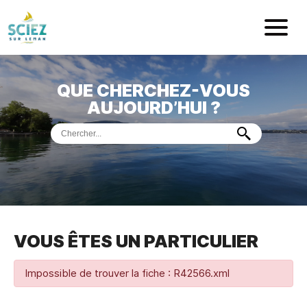
Mairie de Sci
QUE CHERCHEZ-VOUS
ACCUEIL
AUJOURD’HUI ?
VOTRE
MAIRIE
VIE
PRATIQUE
DÉMARCHES &
SERVICES
PORT
DE
PLAISANCE
VOUS ÊTES UN PARTICULIER
MUSÉE
DE
PRÉHISTOIRE
ET
GÉOLOGIE
Impossible de trouver la fiche : R42566.xml