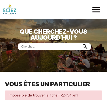
Mairie de Sci
QUE CHERCHEZ-VOUS
ACCUEIL
AUJOURD’HUI ?
VOTRE
MAIRIE
VIE
PRATIQUE
DÉMARCHES &
SERVICES
PORT
DE
PLAISANCE
VOUS ÊTES UN PARTICULIER
MUSÉE
DE
PRÉHISTOIRE
ET
GÉOLOGIE
Impossible de trouver la fiche : R2454.xml