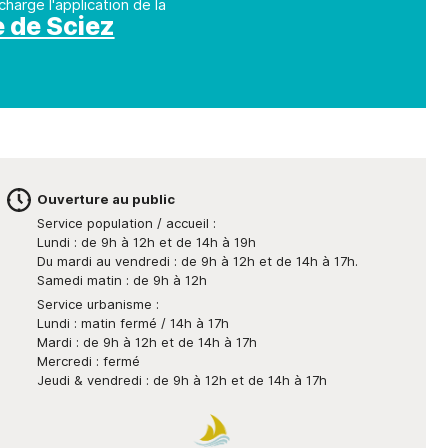
scolaires
charge l'application de la
Opération " Je navigue, je
Permanences expert
Associations
Le Guide des
nt
Qualité de 
e de Sciez
trie"
comptable
Restauration
Associations
Covoitur
scolaire
Numéros d’urgence
Liste des
Déchetter
Périscolaire
associations
Bus France Services
Accueil de Loisir
Antenne de Justice et du
Droit en Chablais
Les petits de 0 à
4 ans
de
Ouverture au public
Service population / accueil :
Lundi : de 9h à 12h et de 14h à 19h
Du mardi au vendredi : de 9h à 12h et de 14h à 17h.
Samedi matin : de 9h à 12h
Service urbanisme :
Lundi : matin fermé / 14h à 17h
Mardi : de 9h à 12h et de 14h à 17h
Mercredi : fermé
Jeudi & vendredi : de 9h à 12h et de 14h à 17h