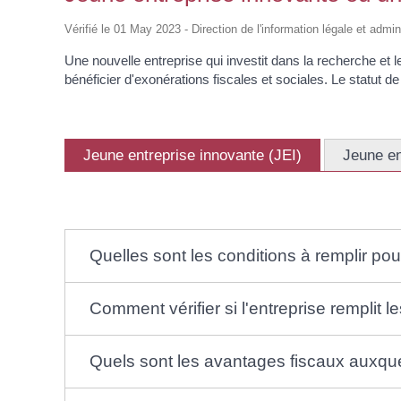
d'Identité /
Casse-
Contact
Les Adjoints
Proclamation Grands
Passeport
Conseil M
croûte
Électeurs
Les conseillers
Vérifié le 01 May 2023 - Direction de l'information légale et admi
Jeunes
Affaires Générales
Compte rendu
Service Elections
Ordre du jour
Une nouvelle entreprise qui investit dans la recherche et 
Affaires Funéraires
Proclamation grands
bénéficier d'exonérations fiscales et sociales. Le statut d
Etrangers
électeurs
Frontaliers
Jeune entreprise innovante (JEI)
Jeune en
Quelles sont les conditions à remplir po
Comment vérifier si l'entreprise remplit l
Quels sont les avantages fiscaux auxque