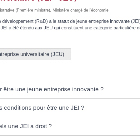
Mise à l'eau
Scolaire
Anniversaires
Fibre Optique
Communales
de
Stationneme
unicipal des
Registre d'accessibilité PMR
L'école de
Urgences
logement
nistrative (Première ministre), Ministère chargé de l'économie
Demandes
Marché
musique
Règlementation de la
social
d’autorisations
Opération
navigation sur le Lac Léman
La Chapelle
d’urbanisme
Assistante
le développement (R&D) a le statut de jeune entreprise innovante (JEI)
tranquilité
de
Tarifs
sociale
Procédures en
vacances
e JEI a été étendu aux JEU qui constituent une catégorie particulière d
Chavannex
Documents obligatoires à
cours
Domiciliation
Règlement
bord
CCAS
sanitaire
Documents utiles
Aide
Déclaration 
alimentaire /
perte
Aide sociale
treprise universitaire (JEU)
D.I.C.R.I.M
Service à la
personne
Seniors
ur être une jeune entreprise innovante ?
es conditions pour être une JEI ?
ls une JEI a droit ?