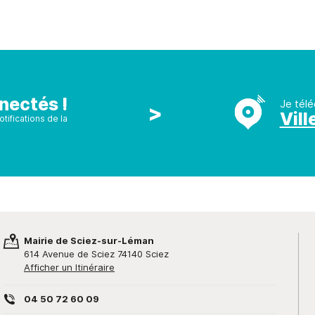
nectés !
Je télé
>
Vill
tifications de la
Mairie de Sciez-sur-Léman
614 Avenue de Sciez 74140 Sciez
Afficher un Itinéraire
04 50 72 60 09